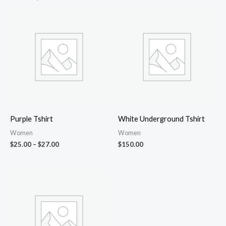
Price
range:
$25.00
through
$27.00
Purple Tshirt
White Underground Tshirt
Women
Women
$
25.00
–
$
27.00
$
150.00
Price
range:
$30.00
through
$34.00